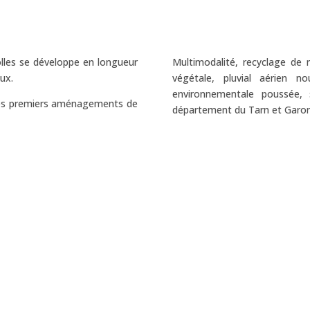
solles se développe en longueur
Multimodalité, recyclage de 
ux.
végétale, pluvial aérien 
environnementale poussée, 
n des premiers aménagements de
département du Tarn et Garo