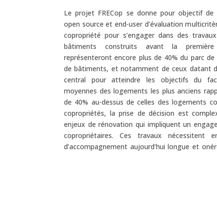
Le projet FRECop se donne pour objectif de 
sont prêtes à assumer et que peu de profession
open source et end-user d’évaluation multicritè
raison d’un faible taux de conversion en proje
copropriété pour s’engager dans des travaux
numérique, le projet FRECop ambitionne de
bâtiments construits avant la première
plusieurs freins à la rénovation. L’outil s’app
représenteront encore plus de 40% du parc de l
relatifs à la rénovation des copropriétés issus d
de bâtiments, et notamment de ceux datant d’
et académique qu’il intègre dans une matrice
central pour atteindre les objectifs du f
consortium multidisciplinaire et interprofes
moyennes des logements les plus anciens rapp
climatique, architectes-urbanistes, AMO déve
de 40% au-dessus de celles des logements con
sociaux, etc., le projet FRECop actualise, di
copropriétés, la prise de décision est complex
matrice en vue de transformer des résul
enjeux de rénovation qui impliquent un engag
opérationnel destiné à soutenir les objectifs
copropriétaires. Ces travaux nécessiten
d’accompagnement aujourd’hui longue et onér