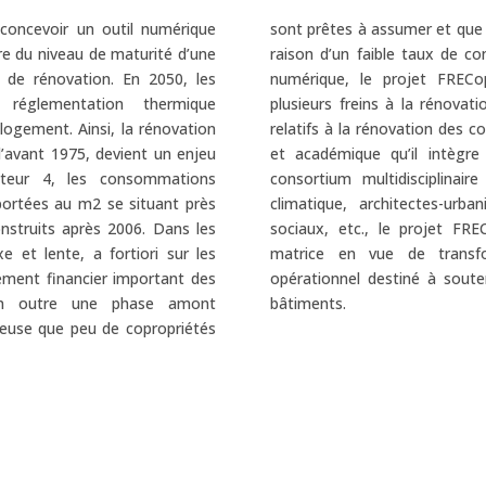
concevoir un outil numérique
nels acceptent de conduire en
re du niveau de maturité d’une
t de rénovation. Par son outil
 de rénovation. En 2050, les
 réduire ce coût pour lever
 réglementation thermique
uie sur un ensemble de critères
ogement. Ainsi, la rénovation
e la littérature professionnelle
avant 1975, devient un enjeu
 d’évaluation. A partir d’un
acteur 4, les consommations
sionnel regroupant SHS, génie
ortées au m2 se situant près
loppement durable, bailleurs
struits après 2006. Dans les
gitalise et expérimente cette
e et lente, a fortiori sur les
tats de recherche en outil
ement financier important des
 nationaux de rénovations des
t en outre une phase amont
bâtiments.
euse que peu de copropriétés